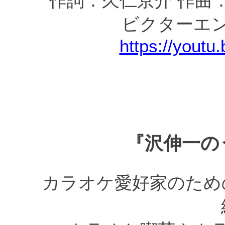
作詞：久仁京介 作曲
ビクターエ
https://yout
『沢伸一の
カラオケ愛好家のため