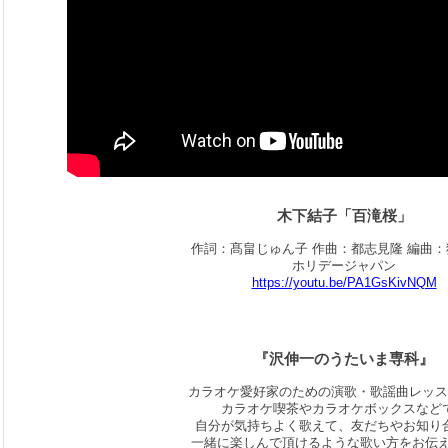
木下結子「百滝桜」
作詞：髙畠じゅん子 作曲：都志見隆 編曲
ホリデージャパン
https://youtu.be/PA1GsKivNQM
『沢伸一のうたいま専科』
カラオケ愛好家のための演歌・歌謡曲レッス
カラオケ喫茶やカラオケボックスなど
自分が気持ちよく歌えて、友だちやお知り
一緒に楽しんで頂けるような歌い方をお伝え