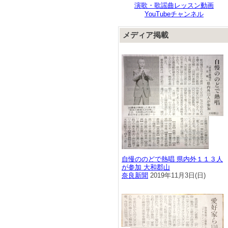
演歌・歌謡曲レッスン動画
YouTubeチャンネル
メディア掲載
自慢ののどで熱唱 県内外１１３人
が参加 大和郡山
奈良新聞
2019年11月3日(日)