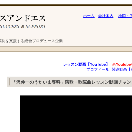
ホーム
会社案内
地図・
成功を支援する総合プロデュース企業
レッスン動画【YouTube】
※Youtu
プロフィール
関連動画【
「沢伸一のうたいま専科」演歌・歌謡曲レッスン動画チャ