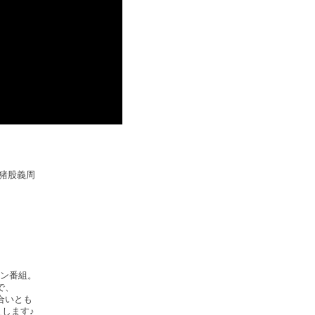
：猪股義周
ン番組。
で、
合いとも
します♪