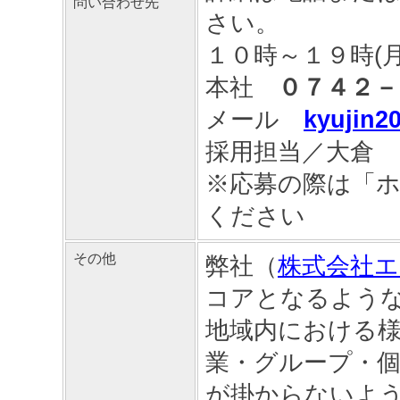
問い合わせ先
さい。
１０時～１９時(
本社
０７４２－
メール
kyujin2
採用担当／大倉
※応募の際は「
ください
その他
弊社（
株式会社
コアとなるよう
地域内における
業・グループ・
が掛からないよ